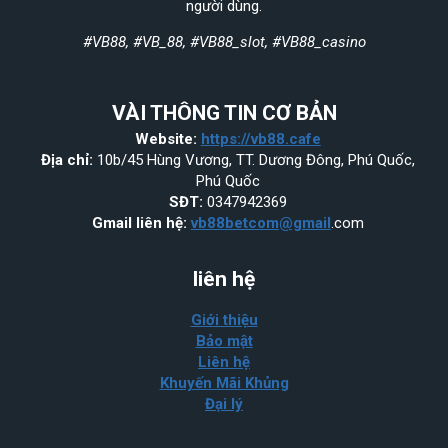
người dùng.
#VB88, #VB_88, #VB88_slot, #VB88_casino
VÀI THÔNG TIN CƠ BẢN
Website:
https://vb88.cafe
Địa chỉ:
10b/45 Hùng Vương, TT. Dương Đông, Phú Quốc,
Phú Quốc
SĐT:
0347942369
Gmail liên hệ:
vb88betcom@gmail
.com
liên hệ
Giới thiệu
Bảo mật
Liên hệ
Khuyến Mãi Khủng
Đại lý