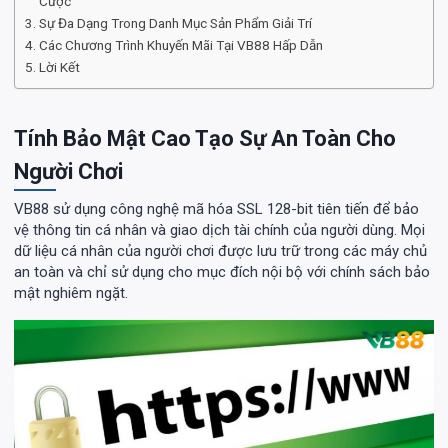
Cược
Sự Đa Dạng Trong Danh Mục Sản Phẩm Giải Trí
Các Chương Trình Khuyến Mãi Tại VB88 Hấp Dẫn
Lời Kết
Tính Bảo Mật Cao Tạo Sự An Toàn Cho
Người Chơi
VB88 sử dụng công nghệ mã hóa SSL 128-bit tiên tiến để bảo
vệ thông tin cá nhân và giao dịch tài chính của người dùng. Mọi
dữ liệu cá nhân của người chơi được lưu trữ trong các máy chủ
an toàn và chỉ sử dụng cho mục đích nội bộ với chính sách bảo
mật nghiêm ngặt.