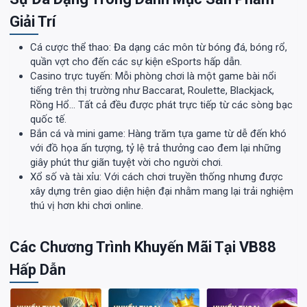
Giải Trí
Cá cược thể thao: Đa dạng các môn từ bóng đá, bóng rổ,
quần vợt cho đến các sự kiện eSports hấp dẫn.
Casino trực tuyến: Mỗi phòng chơi là một game bài nổi
tiếng trên thị trường như Baccarat, Roulette, Blackjack,
Rồng Hổ… Tất cả đều được phát trực tiếp từ các sòng bạc
quốc tế.
Bắn cá và mini game: Hàng trăm tựa game từ dễ đến khó
với đồ họa ấn tượng, tỷ lệ trả thưởng cao đem lại những
giây phút thư giãn tuyệt vời cho người chơi.
Xổ số và tài xỉu: Với cách chơi truyền thống nhưng được
xây dựng trên giao diện hiện đại nhằm mang lại trải nghiệm
thú vị hơn khi chơi online.
Các Chương Trình Khuyến Mãi Tại VB88
Hấp Dẫn